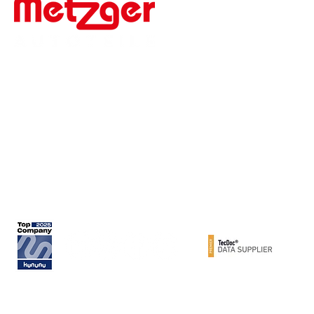
Werner Metzger GmbH
Rita-Maiburg-Str. 33
70794 Filderstadt
Telefon: +49 (0) 711 - 160 860
E-Mail:
info@metzger-autoteile.de
© METZGER AUTOTEILE / Werner Metzger GmbH 2026