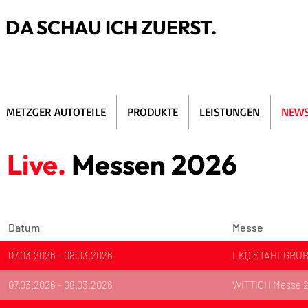
DA SCHAU ICH ZUERST.
METZGER AUTOTEILE
PRODUKTE
LEISTUNGEN
NEWS
Live.
Messen 2026
Datum
Messe
07.03.2026 - 08.03.2026
LKQ STAHLGRUBE
07.03.2026 - 08.03.2026
WITTICH Messe 