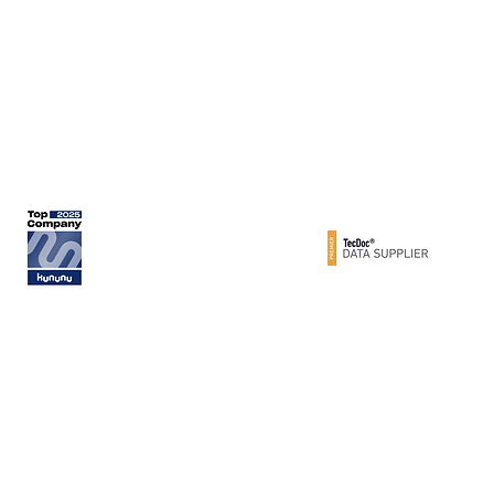
Rita-Maiburg-Str. 33
70794 Filderstadt
Telefon: +49 (0) 711 - 160 860
E-Mail:
info@metzger-autoteile.de
© METZGER AUTOTEILE / Werner Metzger GmbH 2026