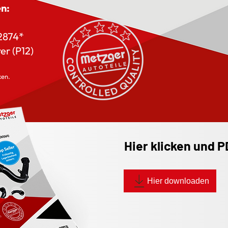
n:
2874*
rer (P12)
ken.
Hier klicken und P
Hier downloaden