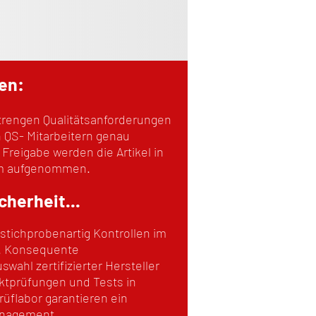
en:
 strengen Qualitätsanforderungen
 QS- Mitarbeitern genau
 Freigabe werden die Artikel in
mm aufgenommen.
cherheit...
 stichprobenartig Kontrollen im
h. Konsequente
swahl zertifizierter Hersteller
ktprüfungen und Tests in
flabor garantieren ein
anagement.