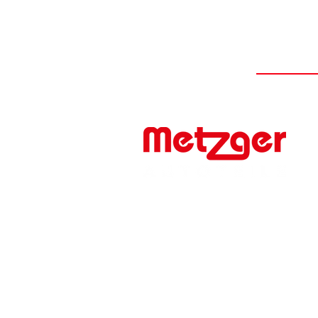
#FIRSTTOMARKET
Werner Metzger GmbH
Rita-Maiburg-Str. 33
70794 Filderstadt
Telefon: +49 (0) 711 - 160 860
E-Mail:
info@metzger-autoteile.de