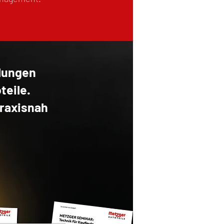
lungen
teile.
raxisnah