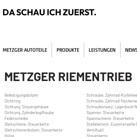
DA SCHAU ICH ZUERST.
METZGER AUTOTEILE
PRODUKTE
LEISTUNGEN
NEWS
METZGER RIEMENTRIEB
Befestigungsbolzen
Schraube, Zahnrad-Kurbelwe
Dichtring
Schraube, Zahnrad-Nockenw
Dichtung, Steuergehäuse
Schraubensatz, Lagerbock-
Dichtung, Zylinderkopfhaube
Spanner, Steuerkette
Federscheibe
Spannschiene, Steuerkette
Gleitschiene, Steuerkette
Stellelement, Exzenterwelle (
Gleitschienenbolzen, Steuerkette
Ventilhub)
Hülse
Steuerkette