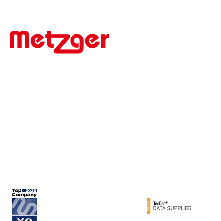
Werner Metzger GmbH
Rita-Maiburg-Str. 33
70794 Filderstadt
Telefon: +49 (0) 711 - 160 860
E-Mail:
info@metzger-autoteile.de