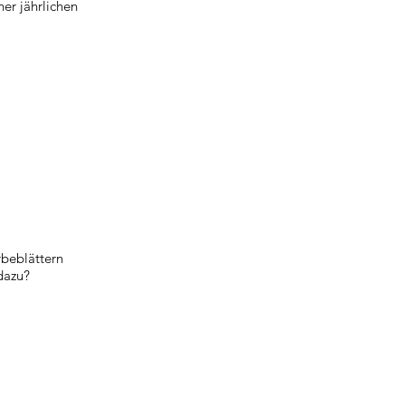
ner jährlichen
rbeblättern
 dazu?