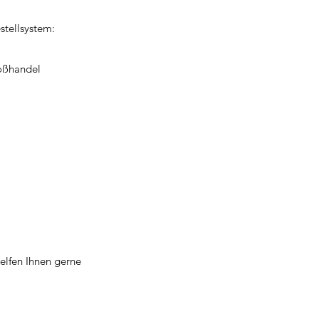
tellsystem:
roßhandel
helfen Ihnen gerne