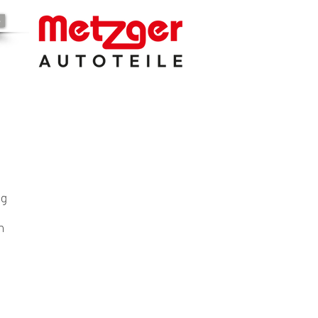
e
ng
n
.