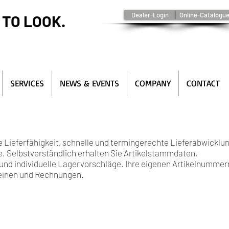
Dealer-Login
Online-Catalogu
 TO LOOK.
SERVICES
NEWS & EVENTS
COMPANY
CONTACT
 Lieferfähigkeit, schnelle und termingerechte Lieferabwicklu
e. Selbstverständlich erhalten Sie Artikelstammdaten,
nd individuelle Lagervorschläge. Ihre eigenen Artikelnummer
heinen und Rechnungen.
ten oder stehen bei technischen Fragen jederzeit zur Verfügung